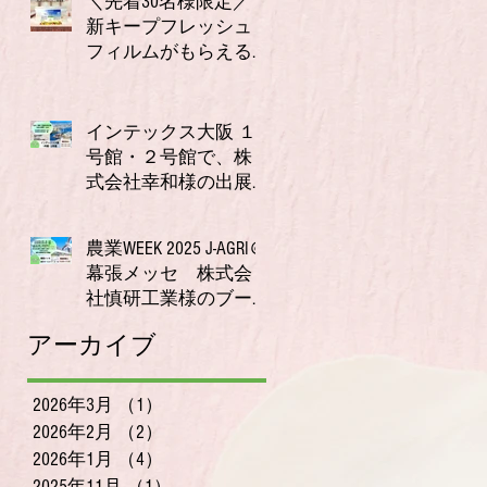
＼先着30名様限定／
新キープフレッシュ
フィルムがもらえる
キャンペーン実施
2025年11月21日
中！【今だけ2枚プレ
ゼント】
インテックス大阪 １
号館・２号館で、株
式会社幸和様の出展
ブースにて唾液測定
2025年10月23日
装置ORPreader無料体験
農業WEEK 2025 J‑AGRI＠
測定会を開催！
幕張メッセ 株式会
社慎研工業様のブー
スにて、〜唾液でわ
2025年9月11日
アーカイブ
かる体調チェック、
無料で体験いただけ
ます〜
2026年3月
（1）
1件の記事
2026年2月
（2）
2件の記事
2026年1月
（4）
4件の記事
2025年11月
（1）
1件の記事