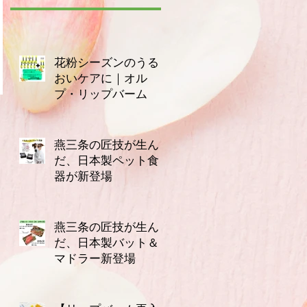
花粉シーズンのうる
おいケアに｜オル
プ・リップバーム
3月14日
燕三条の匠技が生ん
だ、日本製ペット食
器が新登場
2月16日
燕三条の匠技が生ん
だ、日本製バット＆
マドラー新登場
2月10日