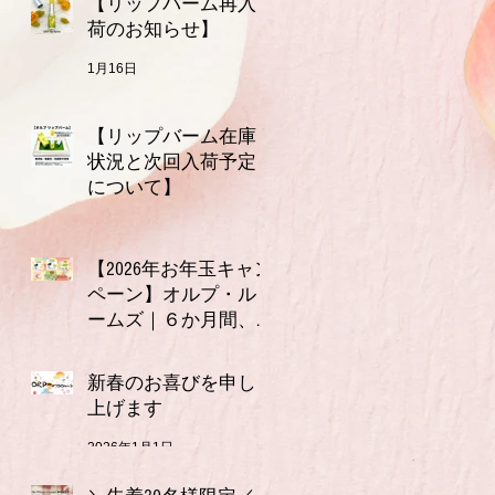
【リップバーム再入
荷のお知らせ】
1月16日
【リップバーム在庫
状況と次回入荷予定
について】
1月7日
【2026年お年玉キャン
ペーン】オルプ・ル
ームズ｜６か月間、
連続で使える3,000円
2026年1月1日
分クーポン付きお年
新春のお喜びを申し
玉セット（全６種）
上げます
2026年1月1日