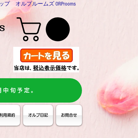
プ オルプルームズ ORProoms
s
月中旬予定。
利用規約
オルプ日記
お問合せ