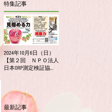
特集記事
2024年10月6日（日）
2023年10月9日（月・
【第２回 ＮＰＯ法人
祝）【第１回 ＮＰ
日本ORP測定検証協会
法人 日本ORP測定検証
酸化還元電位ORP講演
協会 酸化還元電位ORP
会＆展示即売会】チ
講演会＆展示即売会
ケット販売開始！
チケット販売開始！
最新記事