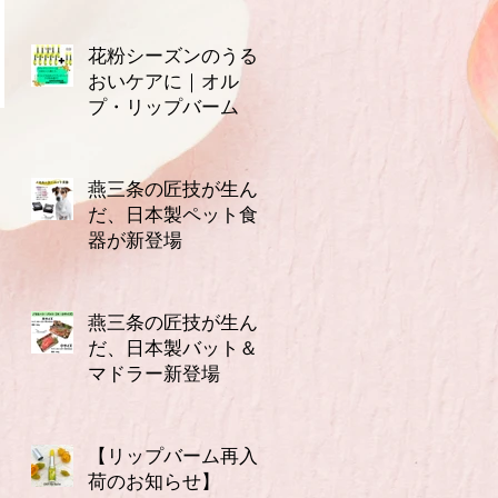
花粉シーズンのうる
おいケアに｜オル
プ・リップバーム
3月14日
燕三条の匠技が生ん
だ、日本製ペット食
器が新登場
2月16日
燕三条の匠技が生ん
だ、日本製バット＆
マドラー新登場
2月10日
【リップバーム再入
荷のお知らせ】