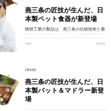
燕三条の匠技が生んだ、日
本製ペット食器が新登場
慎研工業の製品は、燕三条の伝統技術と最
先端の特許技術が融合した金属加工製品で
す。 「載せる」「触れる」だけで、日常
生活をより快適にする道具を目指し、一つ
ひとつ職人の手によって丁寧に仕上げられ
ています。 すべての製品は、高品質なス
テンレスやチタン素材を使用し、長く安心
2月10日
して使えるよう設計されています。 NPO
法人による検証・認定も受け、品質と安全
燕三条の匠技が生んだ、日
性にこだわった製品づくりが続けられてい
本製バット＆マドラー新登
ます。
場
慎研工業の製品は、燕三条の伝統技術と最