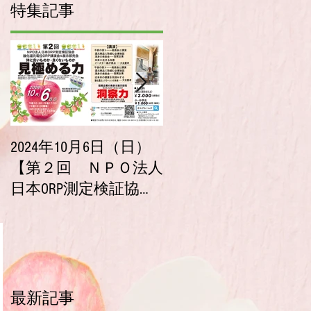
特集記事
2024年10月6日（日）
2023年10月9日（月・
【第２回 ＮＰＯ法人
祝）【第１回 ＮＰ
日本ORP測定検証協会
法人 日本ORP測定検証
酸化還元電位ORP講演
協会 酸化還元電位ORP
会＆展示即売会】チ
講演会＆展示即売会
ケット販売開始！
チケット販売開始！
最新記事