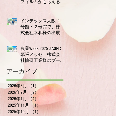
フィルムがもらえる
キャンペーン実施
2025年11月21日
中！【今だけ2枚プレ
ゼント】
インテックス大阪 １
号館・２号館で、株
式会社幸和様の出展
ブースにて唾液測定
2025年10月23日
装置ORPreader無料体験
農業WEEK 2025 J‑AGRI＠
測定会を開催！
幕張メッセ 株式会
社慎研工業様のブー
スにて、〜唾液でわ
2025年9月11日
アーカイブ
かる体調チェック、
無料で体験いただけ
ます〜
2026年3月
（1）
1件の記事
2026年2月
（2）
2件の記事
2026年1月
（4）
4件の記事
2025年11月
（1）
1件の記事
2025年10月
（1）
1件の記事