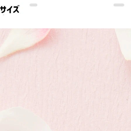
先端の特許技術が融合した金属加工製品で
す。 「載せる」「触れる」だけで、日常
生活をより快適にする道具を目指し、一つ
ひとつ職人の手によって丁寧に仕上げられ
ています。 すべての製品は、高品質なス
テンレスやチタン素材を使用し、長く安心
して使えるよう設計されています。 NPO
法人による検証・認定も受け、品質と安全
性にこだわった製品づくりが続けられてい
ます。