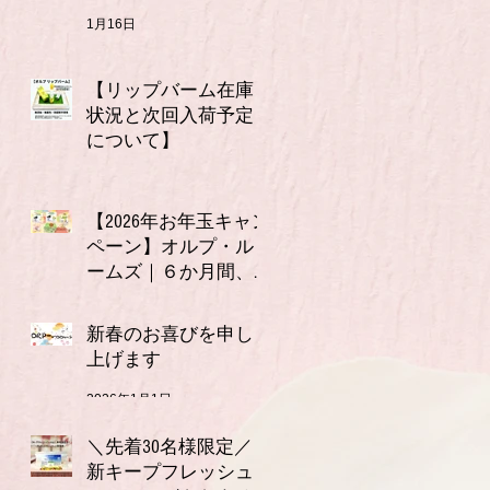
1月16日
【リップバーム在庫
状況と次回入荷予定
について】
1月7日
【2026年お年玉キャン
ペーン】オルプ・ル
ームズ｜６か月間、
連続で使える3,000円
2026年1月1日
分クーポン付きお年
新春のお喜びを申し
玉セット（全６種）
上げます
2026年1月1日
＼先着30名様限定／
新キープフレッシュ