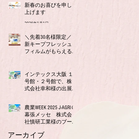
分クーポン付きお年
新春のお喜びを申し
玉セット（全６種）
上げます
2026年1月1日
＼先着30名様限定／
新キープフレッシュ
フィルムがもらえる
キャンペーン実施
2025年11月21日
中！【今だけ2枚プレ
ゼント】
インテックス大阪 １
号館・２号館で、株
式会社幸和様の出展
ブースにて唾液測定
2025年10月23日
装置ORPreader無料体験
農業WEEK 2025 J‑AGRI＠
測定会を開催！
幕張メッセ 株式会
社慎研工業様のブー
スにて、〜唾液でわ
2025年9月11日
アーカイブ
かる体調チェック、