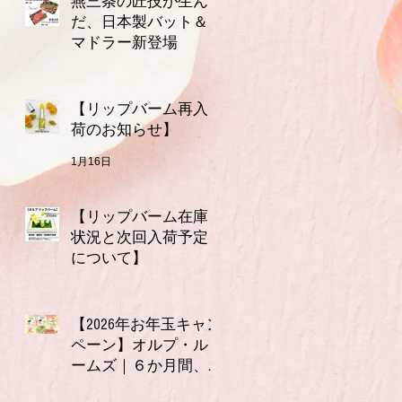
燕三条の匠技が生ん
だ、日本製バット＆
マドラー新登場
2月10日
【リップバーム再入
荷のお知らせ】
1月16日
【リップバーム在庫
状況と次回入荷予定
について】
1月7日
【2026年お年玉キャン
ペーン】オルプ・ル
ームズ｜６か月間、
連続で使える3,000円
2026年1月1日