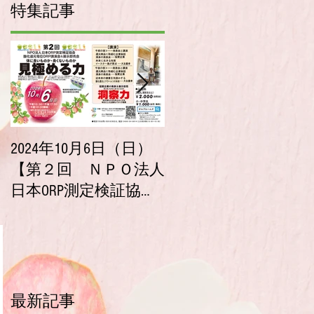
特集記事
2024年10月6日（日）
2023年10月9日（月・
【第２回 ＮＰＯ法人
祝）【第１回 ＮＰ
日本ORP測定検証協会
法人 日本ORP測定検証
酸化還元電位ORP講演
協会 酸化還元電位ORP
会＆展示即売会】チ
講演会＆展示即売会
ケット販売開始！
チケット販売開始！
最新記事