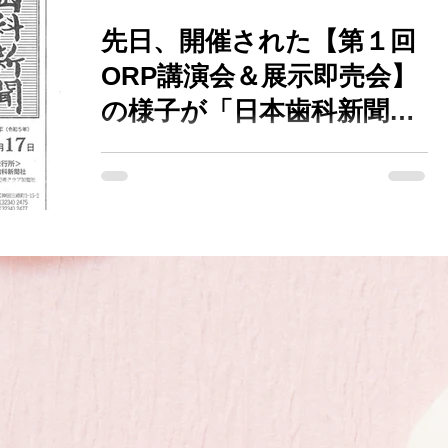
先日、開催された【第１回
ORP講演会＆展示即売会】
の様子が「日本歯科新聞」
に掲載されました。
先日、2023年10月９日（月）に、 東京・
浜松町にある東京都立産業貿易センター開
催された 【第１回 ORP講演会＆展示即売
会】の様子が「日本歯科新聞」の新聞記事
に掲載されました。