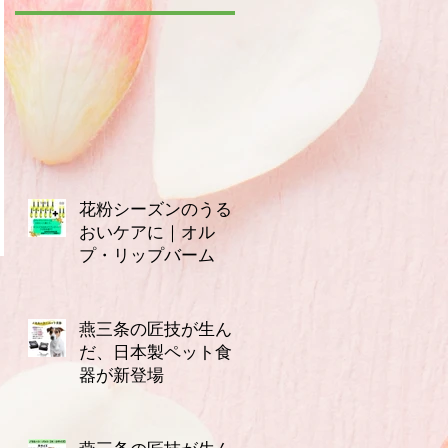
花粉シーズンのうる
おいケアに｜オル
プ・リップバーム
3月14日
燕三条の匠技が生ん
だ、日本製ペット食
器が新登場
2月16日