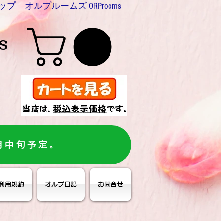
プ オルプルームズ ORProoms
s
月中旬予定。
利用規約
オルプ日記
お問合せ