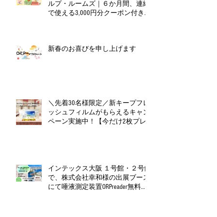
ルプ・ルームズ｜６か月間、連続
で使える3,000円分クーポン付きお
年玉セット（全６種）
新春のお喜びを申し上げます
＼先着30名様限定／新キープフレ
ッシュフィルムがもらえるキャン
ペーン実施中！【今だけ2枚プレ
ゼント】
インテックス大阪 １号館・２号館
で、株式会社幸和様の出展ブース
にて唾液測定装置ORPreader無料体
験測定会を開催！