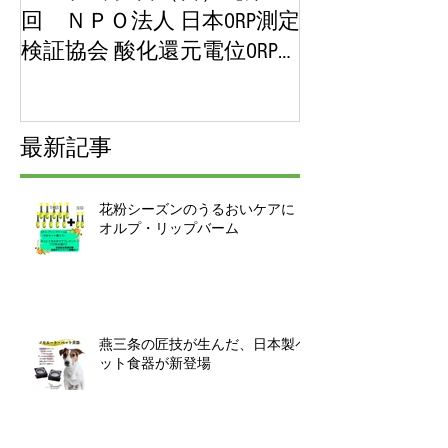
回 ＮＰＯ法人 日本ORP測定
【第１回 ＮＰ
検証協会 酸化還元電位ORP講
ORP測定検証
演会＆展示即売会】チケッ
位ORP講演会
ト販売開始！
チケット販売
最新記事
花粉シーズンのうるおいケアに｜
オルプ・リップバーム
燕三条の匠技が生んだ、日本製ペ
ット食器が新登場