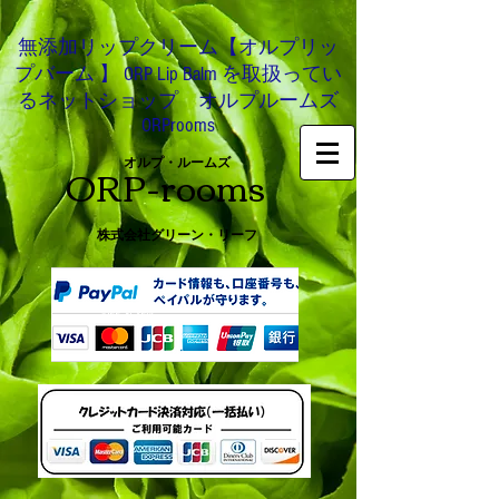
無添加リップクリーム【オルプリッ
プバーム 】 ORP Lip Balm を取扱ってい
るネットショップ オルプルームズ
ORProoms
ORP-rooms
オルプ・ルームズ
株式会社グリーン・リーフ
0466-54-8612