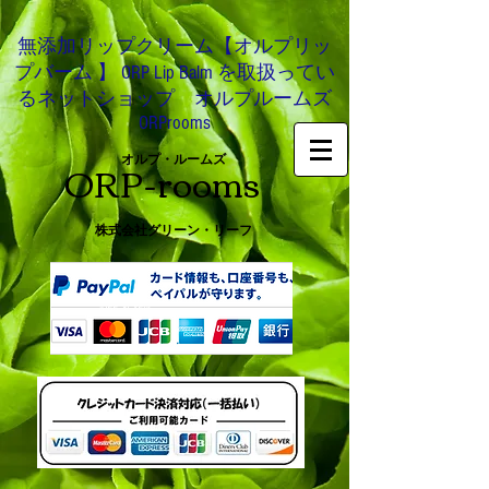
無添加リップクリーム【オルプリッ
プバーム 】 ORP Lip Balm を取扱ってい
るネットショップ オルプルームズ
ORProoms
ORP-rooms
オルプ・ルームズ
株式会社グリーン・リーフ
0466-54-8612