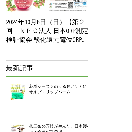
2024年10月6日（日）【第２
2023年10月
回 ＮＰＯ法人 日本ORP測定
【第１回 ＮＰ
検証協会 酸化還元電位ORP講
ORP測定検証
演会＆展示即売会】チケッ
位ORP講演会
ト販売開始！
チケット販売
最新記事
花粉シーズンのうるおいケアに｜
オルプ・リップバーム
燕三条の匠技が生んだ、日本製ペ
ット食器が新登場