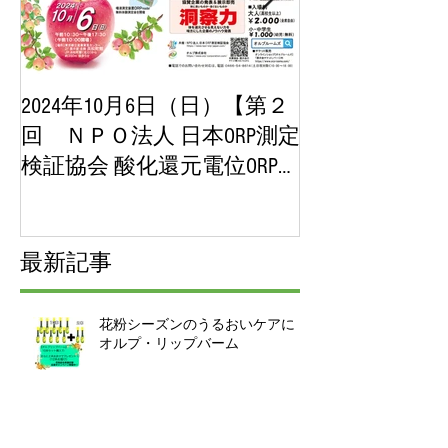
2024年10月6日（日）【第２
2023年10月
回 ＮＰＯ法人 日本ORP測定
【第１回 ＮＰ
検証協会 酸化還元電位ORP講
ORP測定検証
演会＆展示即売会】チケッ
位ORP講演会
ト販売開始！
チケット販売
最新記事
花粉シーズンのうるおいケアに｜
オルプ・リップバーム