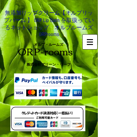
無添加リップクリーム【オルプリッ
プバーム 】 ORP Lip Balm を取扱ってい
るネットショップ オルプルームズ
ORProoms
ORP-rooms
オルプ・ルームズ
株式会社グリーン・リーフ
0466-54-8612