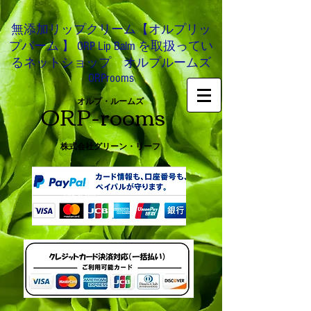
無添加リップクリーム【オルプリッ
プバーム 】 ORP Lip Balm を取扱ってい
るネットショップ オルプルームズ
ORProoms
ORP-rooms
オルプ・ルームズ
株式会社グリーン・リーフ
0466-54-8612