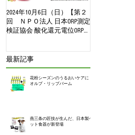
2024年10月6日（日）【第２
2023年10月
回 ＮＰＯ法人 日本ORP測定
【第１回 ＮＰ
検証協会 酸化還元電位ORP講
ORP測定検証
演会＆展示即売会】チケッ
位ORP講演会
ト販売開始！
チケット販売
最新記事
花粉シーズンのうるおいケアに｜
オルプ・リップバーム
燕三条の匠技が生んだ、日本製ペ
ット食器が新登場