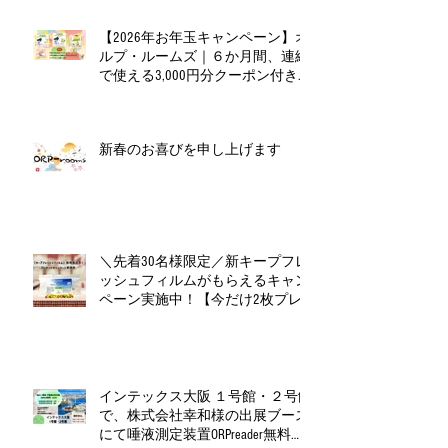
【2026年お年玉キャンペーン】オ
ルプ・ルームズ｜６か月間、連続
で使える3,000円分クーポン付きお
年玉セット（全６種）
新春のお喜びを申し上げます
＼先着30名様限定／新キープフレ
ッシュフィルムがもらえるキャン
ペーン実施中！【今だけ2枚プレ
ゼント】
インテックス大阪 １号館・２号館
で、株式会社幸和様の出展ブース
にて唾液測定装置ORPreader無料体