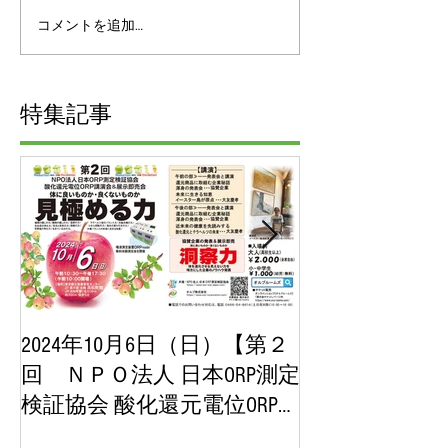
コメントを追加…
特集記事
2024年10月6日（日）【第２
2023年10月
回 ＮＰＯ法人 日本ORP測定
【第１回 ＮＰ
検証協会 酸化還元電位ORP講
ORP測定検証
演会＆展示即売会】チケッ
位ORP講演会