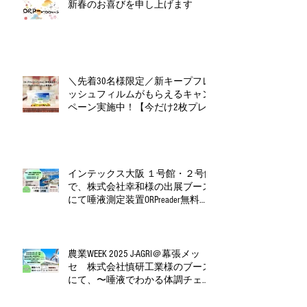
新春のお喜びを申し上げます
＼先着30名様限定／新キープフレ
ッシュフィルムがもらえるキャン
ペーン実施中！【今だけ2枚プレ
ゼント】
インテックス大阪 １号館・２号館
で、株式会社幸和様の出展ブース
にて唾液測定装置ORPreader無料体
験測定会を開催！
農業WEEK 2025 J‑AGRI＠幕張メッ
セ 株式会社慎研工業様のブース
にて、〜唾液でわかる体調チェッ
ク、無料で体験いただけます〜