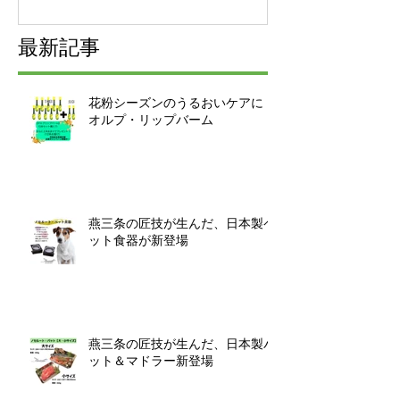
ト販売開始！
チケット販売
最新記事
花粉シーズンのうるおいケアに｜
オルプ・リップバーム
燕三条の匠技が生んだ、日本製ペ
ット食器が新登場
燕三条の匠技が生んだ、日本製バ
ット＆マドラー新登場