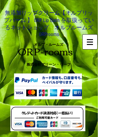
無添加リップクリーム【オルプリッ
プバーム 】 ORP Lip Balm を取扱ってい
るネットショップ オルプルームズ
ORProoms
ORP-rooms
オルプ・ルームズ
株式会社グリーン・リーフ
0466-54-8612