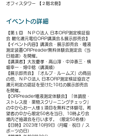
オフィスタワー 【２階北側】
イベントの詳細
【第１回 ＮＰＯ法人 日本ORP測定検証協
会 酸化還元電位ORP講演会＆展示即売会】
【イベント内容】講演会・展示即売会・唾液
測定装置ORPreader無料体験会測定会（当
日抽選）を開催。
【講演者】大友慶孝・高山淳・中沖泰三・横
堀幸一・畑中稔（講演順）
【展示即売会】「オルプ・ルームズ」の商品
の他、ＮＰＯ法人 日本ORP測定検証協会で
還元判定の認証を受けた10社の展示即売会
を開催。
【ORPreader唾液測定体験会】「体調度・
ストレス度・薬物スクリーニングチェック」
の中からお一人様１項目を無料で体験可。希
望者の中から限定50名を当日、10時より会
場内で抽選会を行います。（限定50名様）
【日時】2023年10月9日（月曜・祝日 / ス
ポーツの日）