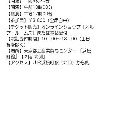
【開場】午前9時30分
【開演】午前10時00分
【終演】午後17時00分
【参加費】￥3,000（全席自由）
【チケット販売】オンラインショップ『オル
プ・ルームズ』または電話受付
【電話受付時間】10：00～18：00（土日
祝を除く）
【場所】東京都立産業貿易センター 『浜松
町館』【２階 北側】
【アクセス】ＪＲ浜松町駅（北口）から約
350m 徒歩5分
チケットを購入する（希望枚数
を入力）
販売終了
チケットの種類
【第１回 酸化還元電位ORP