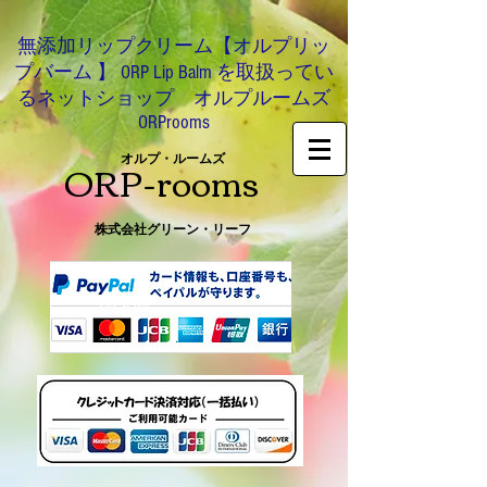
無添加リップクリーム【オルプリッ
プバーム 】 ORP Lip Balm を取扱ってい
るネットショップ オルプルームズ
ORProoms
ORP-rooms
オルプ・ルームズ
株式会社グリーン・リーフ
0466-54-8612