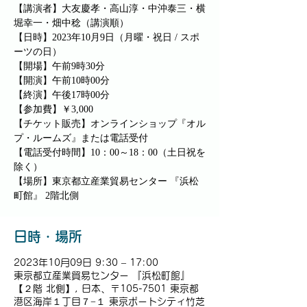
【講演者】大友慶孝・高山淳・中沖泰三・横
堀幸一・畑中稔（講演順）
【日時】2023年10月9日（月曜・祝日 / スポ
ーツの日）
【開場】午前9時30分
【開演】午前10時00分
【終演】午後17時00分
【参加費】￥3,000
【チケット販売】オンラインショップ『オル
プ・ルームズ』または電話受付
【電話受付時間】10：00～18：00（土日祝を
除く）
【場所】東京都立産業貿易センター 『浜松
町館』 2階北側
日時・場所
2023年10月09日 9:30 – 17:00
東京都立産業貿易センター 『浜松町館』
【２階 北側】, 日本、〒105-7501 東京都
港区海岸１丁目７−１ 東京ポートシティ竹芝