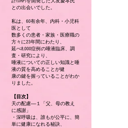
計(ORP)を開発した大友慶孝氏
との出会いでした。
私は、60有余年、内科・小児科
医として
数多くの患者・家族・医療職の
方々に23年間にわたり、
延べ8,000症例の唾液臨床、調
査・研究により、
唾液についての正しい知識と唾
液の質を高めることが健
康の鍵を握っていることがわか
りました。
【目次】
天の配慮――１「父、母の教え
に感謝」
・深呼吸は、誰もが公平に、簡
単に健康になれる秘訣、