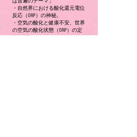
は普遍のテーマ」
・自然界における酸化還元電位
反応（ORP）の神秘。
・空気の酸化と健康不安、世界
の空気の酸化状態（ORP）の定
点観測。
天の配慮――７「唾液ORPでスト
レス度を数値化」
・人間の唾液ORP測定装置は
3つの測定項目の数値化判定
を実現しました。
「体調度・ストレス・薬物ス
クリーニング」
天の配慮――８「ORPで数値化で
きることは？」
・ORP数値指標の可視化を世界
基準に！