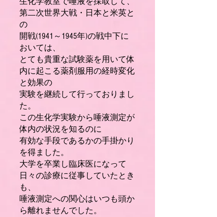
生化学教室で唾液を採取して、
第二次世界大戦・日本と米英と
の
開戦(1941～1945年)の戦中下に
おいては、
とても貴重な試験薬を用いて体
内に起こる薬剤服用の経時変化
と効果の
実験を継続して行っておりまし
た。
この生化学実験から唾液測定が
体内の状況を知るのに
有効な手段であるかの手掛かり
を得ました。
大学を卒業し臨床医になって
日々の診療に従事していたとき
も、
唾液測定への関心はいつも頭か
ら離れませんでした。