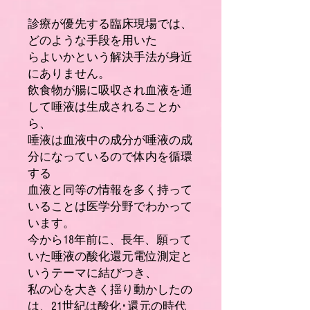
診療が優先する臨床現場では、
どのような手段を用いた
らよいかという解決手法が身近
にありません。
飲食物が腸に吸収され血液を通
して唾液は生成されることか
ら、
唾液は血液中の成分が唾液の成
分になっているので体内を循環
する
血液と同等の情報を多く持って
いることは医学分野でわかって
います。
今から18年前に、長年、願って
いた唾液の酸化還元電位測定と
いうテーマに結びつき、
私の心を大きく揺り動かしたの
は、21世紀は酸化･還元の時代