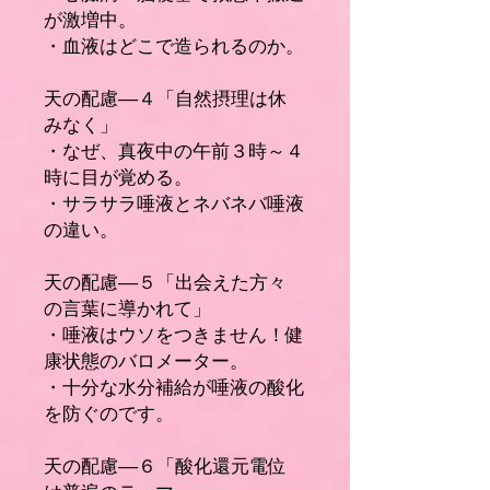
が激増中。
・血液はどこで造られるのか。
天の配慮――４「自然摂理は休
みなく」
・なぜ、真夜中の午前３時～４
時に目が覚める。
・サラサラ唾液とネバネバ唾液
の違い。
天の配慮――５「出会えた方々
の言葉に導かれて」
・唾液はウソをつきません！健
康状態のバロメーター。
・十分な水分補給が唾液の酸化
を防ぐのです。
天の配慮――６「酸化還元電位