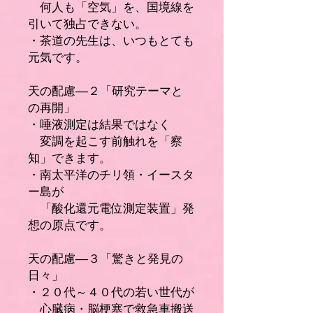
何人も「空気」を、国境線を
引いて独占できない。
・茶道の先生は、いつもとても
元気です。
天の配慮――２「研究テーマと
の再開」
・唾液測定は結果ではなく
変調を起こす前触れを「察
知」できます。
・南太平洋のチリ領・イースタ
ー島が
「酸化還元電位測定装置」発
想の原点です。
天の配慮――３「驚きと発見の
日々」
・２０代～４０代の若い世代が
心臓病・脳梗塞で救急車搬送