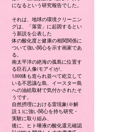
になるという研究報告でした。
それは、地球の環境クリーニン
グは、「落雷」に起因するとい
う新説を公表した
体の酸化度と健康の相関関係に
ついて強い関心を示す画家であ
る。
南太平洋の絶海の孤島に位置す
る巨石人像(モアイ)が、
1,000体も造られ並べて屹立して
いる不思議な島、イースター島
への油絵取材で気付かされたそ
うです。
自然摂理における雷現象(※解
説１)に強い関心を持ち研究・
実験に取り組み、
後に、ヒト唾液の酸化還元確認