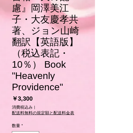
慮』岡澤美江
子・大友慶孝共
著、ジョン山崎
翻訳【英語版】
（税込表記・
10％） Book
"Heavenly
Providence"
価
￥3,300
格
消費税込み
|
配送料無料の規定額と配送料金表
数量
*