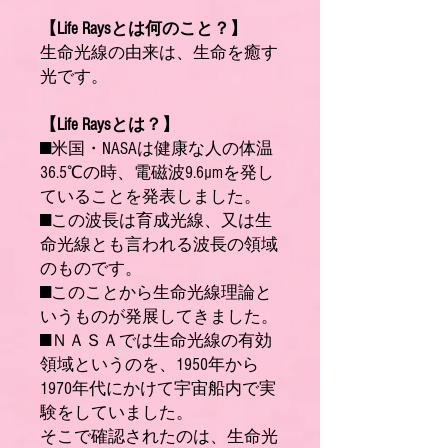
【Life Raysとは何のこと？】
生命光線の由来は、生命を癒す
光です。
【Life Raysとは？】
■米国・NASAは健康な人の体温
36.5℃の時、電磁波9.6µmを発し
ていることを発表しました。
■この波長は育成光線、又は生
命光線とも言われる波長の領域
のものです。
■このことから生命光線理論と
いうものが発展してきました。
■ＮＡＳＡでは生命光線の有効
領域というのを、1950年から
1970年代にかけて宇宙船内で実
験をしていました。
そこで確認されたのは、生命光