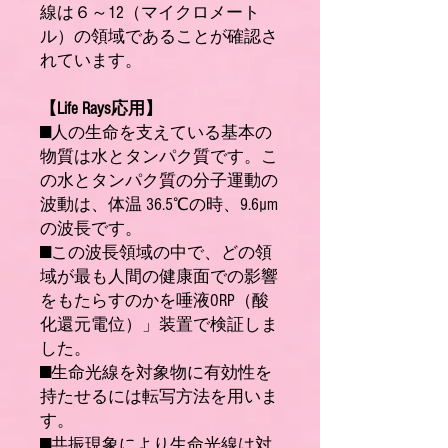
線は６～12（マイクロメート
ル）の領域であることが確認さ
れています。
【Life Rays応用】
■人の生命を支えている基本の
物質は水とタンパク質です。こ
の水とタンパク質の分子運動の
波動は、体温 36.5℃の時、9.6µm
の波長です。
■この波長領域の中で、どの領
域が最も人間の健康面での影響
をもたらすのかを唾液ORP（酸
化還元電位）」装置で検証しま
した。
■生命光線を対象物に有効性を
持たせるには転写方法を用いま
す。
■共振現象により生命光線は対