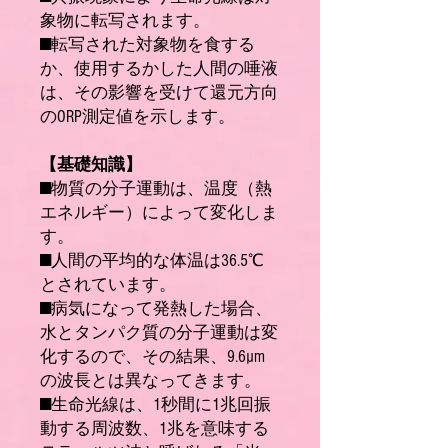
象物に転写されます。
■転写された対象物を食する
か、使用するかした人間の唾液
は、その影響を受けて還元方向
のORP測定値を示します。
【基礎知識】
■物質の分子運動は、温度（熱
エネルギー）によって変化しま
す。
■人間の平均的な体温は36.5℃
とされています。
■病気になって発熱した場合、
水とタンパク質の分子運動は変
化するので、その結果、9.6µm
の波長とは異なってきます。
■生命光線は、1秒間に1兆回振
動する周波数、1兆を意味する