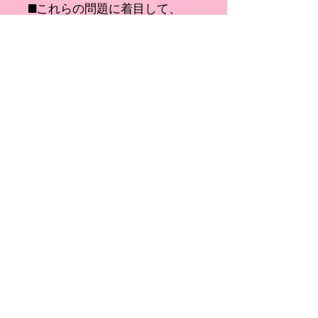
■これらの問題に着目して、
「生命光線領域の電磁波効果の
実証装置と方法で、人間の健康
面の還元有意を可視化確認済商
品」として日本特許、PCT国際
出願の元にORP-roomsで商品販売
ができるようになりました。
・特許6454836（唾液ＯＲＰ測
定装置及び使用方法）PCT国際
出願JP2019/38758
・特許6557811（電磁波照射効
果の実証装置と方法）PCT国際
出願JP2019/41747
・特許6593910（電磁波照射効
果の実証装置）
■NPO日本ORP測定検証協会の体
の酸化を防ぎ還元させる還元検
証済商品。