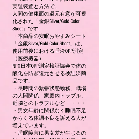
実証装置と方法で、
人間の健康面の還元有意が可視
化された「金銀Silver/Gold Color
Sheet」です。
・本商品の安眠おやすみシート
「金銀Silver/Gold Color Sheet」は、
使用前後における唾液ORP測定
（医療機器）
NPO
日本ORP測定検証協会で体の
酸化を防ぎ還元させる検証済商
品です。
・長時間の緊張状態勤務、職場
の人間関係、家庭内トラブル、
近隣とのトラブルなど・・・・
・男女年齢に関係なく睡眠不足
からくる体調不良を訴える人が
増えています。
・睡眠障害に男女差が生じるの