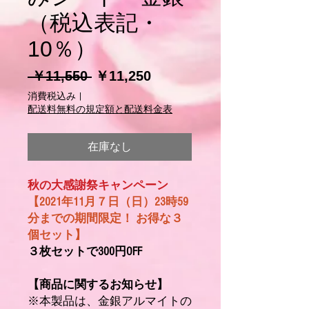
（税込表記・
10％）
通
セ
 ￥11,550 
￥11,250
常
ー
消費税込み
|
価
ル
配送料無料の規定額と配送料金表
格
価
格
在庫なし
秋の大感謝祭キャンペーン
【2021年11月７日（日）23時59
分までの期間限定！ お得な３
個セット】
３枚セットで300円OFF
【商品に関するお知らせ】
※本製品は、金銀アルマイトの