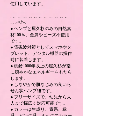
使用しています。
𓂃𓂃𓂃𓂃𓂃𓂃𓂃𓂃𓂃𓂃𓂃
𓂃𓂂𖡼.𖤣𖥧𓈒
● ヘンプと屋久杉のみの自然素
材100％。金属やビーズ不使用
です。
● 電磁波対策としてスマホやタ
ブレット、デジタル機器の操作
時に装着します。
● 樹齢1000年以上の屋久杉が指
に穏やかなエネルギーをもたら
します。
● しなやかで肌なじみの良いら
せん状ヘンプ紐です。
● フリーサイズで、幼児から大
人まで幅広く対応可能です。
● カラーは生成り、青系、緑
系、ピンク系、ミックスカラー