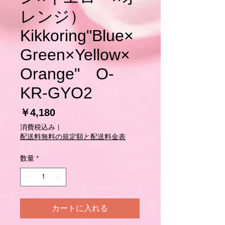
レンジ）
Kikkoring"Blue×
Green×Yellow×
Orange" O-
KR-GYO2
価
￥4,180
格
消費税込み
|
配送料無料の規定額と配送料金表
数量
*
カートに入れる