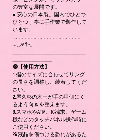
の豊富な展開です。
● 安心の日本製。国内でひとつ
ひとつ丁寧に手作業で製作して
います。
𓂃𓂃𓂃𓂃𓂃𓂃𓂃𓂃𓂃𓂃𓂃
𓂃𓂂𖡼.𖤣𖥧𓈒
__________________________
______________
🧭【使用方法】
1
.指のサイズに合わせてリング
の長さを調整し、装着してくだ
さい。
2.
屋久杉の木玉が手の甲側にく
るよう向きを整えます。
3.
スマホやATM、IC端末、ゲーム
機などのタッチパネル操作時に
ご使用ください。
※
液晶を傷つける恐れがあるた