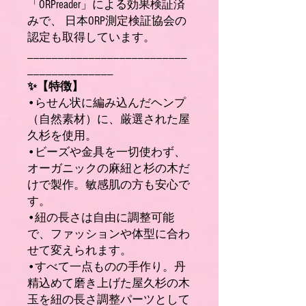
「ORPreader」による効果検証済
みで、 日本ORP測定検証協会の
認定も取得しています。
__________________________
______________
✨【特徴】
•らせん状に編み込んだヘンプ
（自然素材）に、厳選された屋
久杉を使用。
•ビーズや金具を一切使わず、
オーガニックの麻紐と杉の木だ
けで製作。敏感肌の方も安心で
す。
•紐の長さは自由に調整可能
で、ファッションや体型に合わ
せて変えられます。
•すべて一点ものの手作り。丹
精込めて磨き上げた屋久杉の木
玉を紐の長さ調整パーツとして