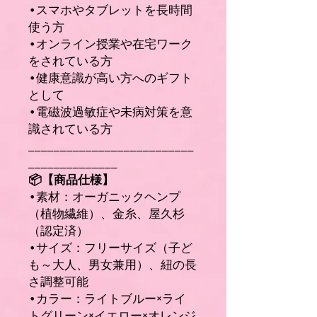
•スマホやタブレットを長時間
使う方
•オンライン授業や在宅ワーク
をされている方
•健康意識が高い方へのギフト
として
•電磁波過敏症や未病対策を意
識されている方
__________________________
______________
📦【商品仕様】
•素材：オーガニックヘンプ
（植物繊維）、金糸、屋久杉
（認定済）
•サイズ：フリーサイズ（子ど
も～大人、男女兼用）、紐の長
さ調整可能
•カラー：ライトブルー×ライ
トグリーン×イエロー×オレンジ