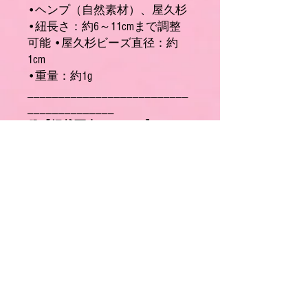
•ヘンプ（自然素材）、屋久杉
•紐長さ：約6～11cmまで調整
可能 •屋久杉ビーズ直径：約
1cm
•重量：約1g
__________________________
______________
📷【掲載写真について】
商品画像は実物にできる限り近
づけて撮影していますが、 撮
影環境や画面設定により色味が
若干異なる場合があります。
__________________________
______________
🏷【メーカー・生産国】
株式
会社グリーン・リーフ（日本
製）
__________________________
______________