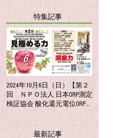
ご支援、お引立てを賜りますようお願い
申し上げます...
特集記事
2024年10月6日（日）【第２
2023年10月
回 ＮＰＯ法人 日本ORP測定
【第１回 ＮＰ
検証協会 酸化還元電位ORP講
ORP測定検証
演会＆展示即売会】チケッ
位ORP講演会
ト販売開始！
チケット販売