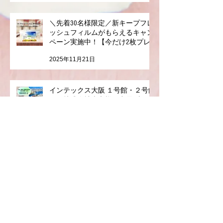
2026年1月1日
＼先着30名様限定／新キープフレ
ッシュフィルムがもらえるキャン
ペーン実施中！【今だけ2枚プレ
ゼント】
2025年11月21日
インテックス大阪 １号館・２号館
で、株式会社幸和様の出展ブース
にて唾液測定装置ORPreader無料体
験測定会を開催！
2025年10月23日
農業WEEK 2025 J‑AGRI＠幕張メッ
セ 株式会社慎研工業様のブース
にて、〜唾液でわかる体調チェッ
ク、無料で体験いただけます〜
2025年9月11日
アーカイブ