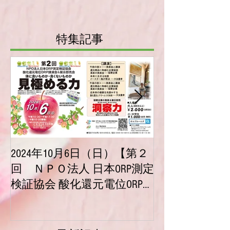
おります。 期間中、オルプ・ルームズで
販売している商品全品が 大変お得にお買
い求めいただけます。...
特集記事
2024年10月6日（日）【第２
2023年10月
回 ＮＰＯ法人 日本ORP測定
【第１回 ＮＰ
検証協会 酸化還元電位ORP講
ORP測定検証