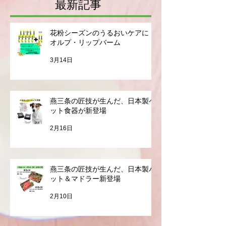
演会＆展示即売会】チケッ
位ORP講演会
ト販売開始！
チケット販売
最新記事
花粉シーズンのうるおいケアに｜
オルプ・リップバーム
3月14日
燕三条の匠技が生んだ、日本製ペ
ット食器が新登場
2月16日
燕三条の匠技が生んだ、日本製バ
ット＆マドラー新登場