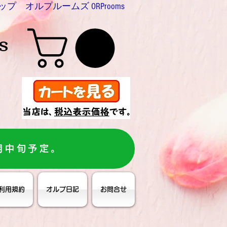
プ オルプルームズ ORProoms
s
月中旬予定。
利用規約
オルプ日記
お問合せ