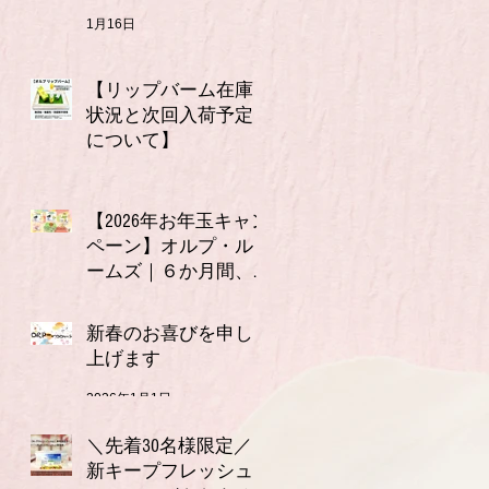
1月16日
【リップバーム在庫
状況と次回入荷予定
について】
1月7日
【2026年お年玉キャン
ペーン】オルプ・ル
ームズ｜６か月間、
連続で使える3,000円
2026年1月1日
分クーポン付きお年
新春のお喜びを申し
玉セット（全６種）
上げます
2026年1月1日
＼先着30名様限定／
新キープフレッシュ