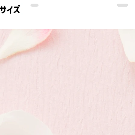
先端の特許技術が融合した金属加工製品で
す。 「載せる」「触れる」だけで、日常
生活をより快適にする道具を目指し、一つ
ひとつ職人の手によって丁寧に仕上げられ
ています。 すべての製品は、高品質なス
テンレスやチタン素材を使用し、長く安心
して使えるよう設計されています。 NPO
法人による検証・認定も受け、品質と安全
性にこだわった製品づくりが続けられてい
ます。