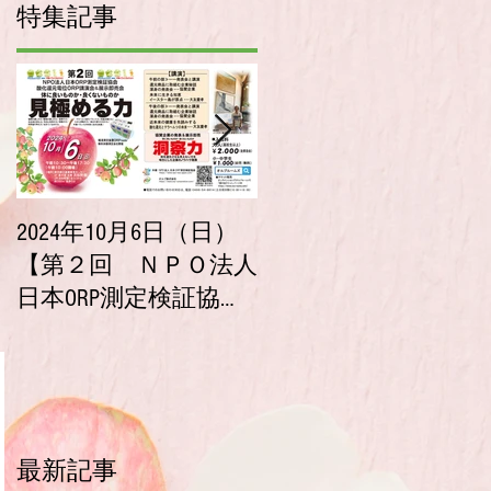
特集記事
2024年10月6日（日）
2023年10月9日（月・
【第２回 ＮＰＯ法人
祝）【第１回 ＮＰ
日本ORP測定検証協会
法人 日本ORP測定検証
酸化還元電位ORP講演
協会 酸化還元電位ORP
会＆展示即売会】チ
講演会＆展示即売会
ケット販売開始！
チケット販売開始！
最新記事