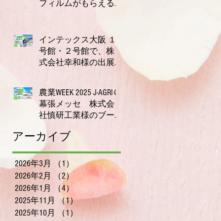
フィルムがもらえる
キャンペーン実施
2025年11月21日
中！【今だけ2枚プレ
ゼント】
インテックス大阪 １
号館・２号館で、株
式会社幸和様の出展
ブースにて唾液測定
2025年10月23日
装置ORPreader無料体験
農業WEEK 2025 J‑AGRI＠
測定会を開催！
幕張メッセ 株式会
社慎研工業様のブー
スにて、〜唾液でわ
2025年9月11日
アーカイブ
かる体調チェック、
無料で体験いただけ
ます〜
2026年3月
（1）
1件の記事
2026年2月
（2）
2件の記事
2026年1月
（4）
4件の記事
2025年11月
（1）
1件の記事
2025年10月
（1）
1件の記事