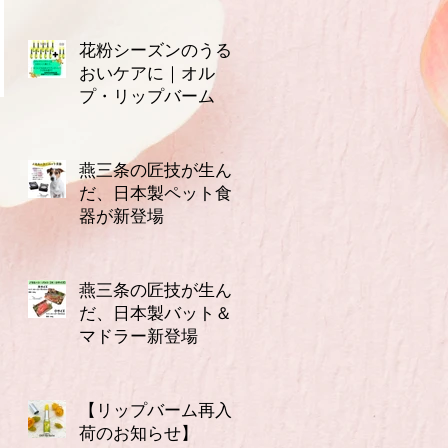
花粉シーズンのうる
おいケアに｜オル
プ・リップバーム
3月14日
燕三条の匠技が生ん
だ、日本製ペット食
器が新登場
2月16日
燕三条の匠技が生ん
だ、日本製バット＆
マドラー新登場
2月10日
【リップバーム再入
荷のお知らせ】