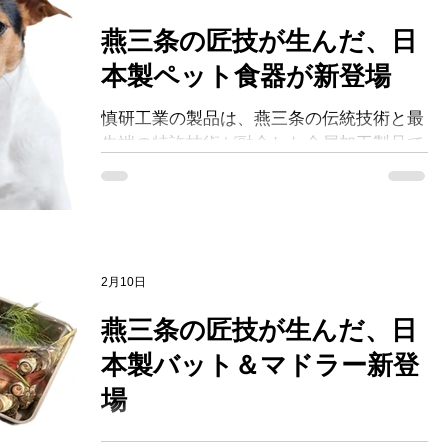
燕三条の匠技が生んだ、日
本製ペット食器が新登場
慎研工業の製品は、燕三条の伝統技術と最
先端の特許技術が融合した金属加工製品で
す。 「載せる」「触れる」だけで、日常
生活をより快適にする道具を目指し、一つ
ひとつ職人の手によって丁寧に仕上げられ
ています。 すべての製品は、高品質なス
テンレスやチタン素材を使用し、長く安心
2月10日
して使えるよう設計されています。 NPO
法人による検証・認定も受け、品質と安全
燕三条の匠技が生んだ、日
性にこだわった製品づくりが続けられてい
本製バット＆マドラー新登
ます。
場
慎研工業の製品は、燕三条の伝統技術と最