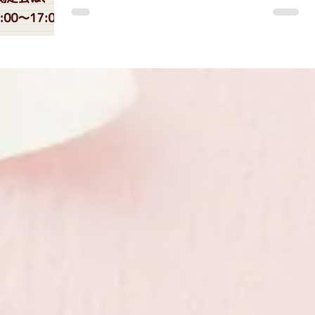
張豊砂駅」から徒歩約20分 JR総武線・
を開催！
される 「リフォーム産業フェア2025」 @
京成線「幕張本郷駅」から 「幕張メッセ
東京ビッグサイト南3・4ホールの 株式会
中央」行きバスで約17分 酸化と還元のバ
社幸和様ブース（3G-26）にて、 唾液酸化
ランスを唾液で簡単チェックできるチャン
還元電位測定装置「ORPreader」無料体験
スです！ 健康に関心のある方、農業・畜
測定会を実施します！
産関係の皆さま、ぜひお立ち寄りくださ
い！ （株）慎研工業様は、J‑AGRI公式
「注目企業ランキング」にも選出されてい
ます！ ▼ 詳細はこちら https:// www.jagri-
global.jp/hub/