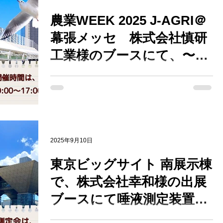
農業WEEK 2025 J‑AGRI＠
幕張メッセ 株式会社慎研
工業様のブースにて、〜唾
液でわかる体調チェック、
2025年10月1日（水）〜3日（金）に開催さ
無料で体験いただけます〜
れる 農業WEEK 2025 J‑AGRI ＠幕張メッ
セ 展示ホール5〜7・9・10 株式会社慎研工
業様ブース（38-37）にて、 唾液酸化還元
電位測定装置「ORPreader」無料体験測定
会 を実施します！ 【出展情報】 ・ 日時
2025年9月10日
：2025年10月1日（水）〜3日（金） ・ 時
東京ビッグサイト 南展示棟
間 ：10:00〜17:00（3日間共通） ・ 会場
：幕張メッセ 展示ホール5〜7・9・10 ・
で、株式会社幸和様の出展
小間番号 ：38-37（（株）慎研工業ブー
ブースにて唾液測定装置
ス） ・ 会場アクセス ： JR京葉線「海
浜幕張駅」から徒歩約5分 JR京葉線「幕
ORPreader無料体験測定会
2025年9月17日（水）・18日（木）に開催