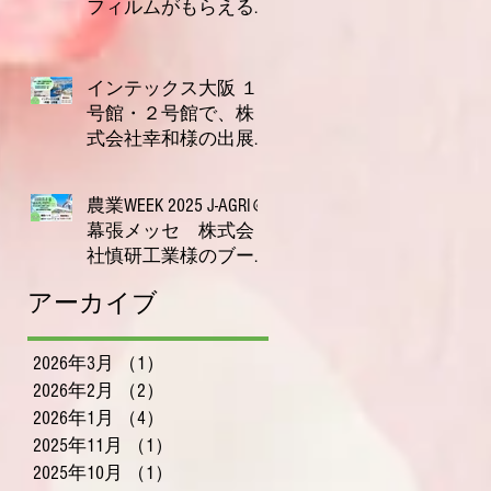
フィルムがもらえる
キャンペーン実施
2025年11月21日
中！【今だけ2枚プレ
ゼント】
インテックス大阪 １
号館・２号館で、株
式会社幸和様の出展
ブースにて唾液測定
2025年10月23日
装置ORPreader無料体験
農業WEEK 2025 J‑AGRI＠
測定会を開催！
幕張メッセ 株式会
社慎研工業様のブー
スにて、〜唾液でわ
2025年9月11日
アーカイブ
かる体調チェック、
無料で体験いただけ
ます〜
2026年3月
（1）
1件の記事
2026年2月
（2）
2件の記事
2026年1月
（4）
4件の記事
2025年11月
（1）
1件の記事
2025年10月
（1）
1件の記事