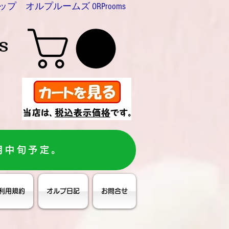
プ オルプルームズ ORProoms
s
月中旬予定。
利用規約
オルプ日記
お問合せ