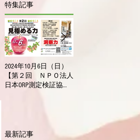
特集記事
2024年10月6日（日）
2023年10月9日（月・
【第２回 ＮＰＯ法人
祝）【第１回 ＮＰ
日本ORP測定検証協会
法人 日本ORP測定検証
酸化還元電位ORP講演
協会 酸化還元電位ORP
会＆展示即売会】チ
講演会＆展示即売会
ケット販売開始！
チケット販売開始！
最新記事