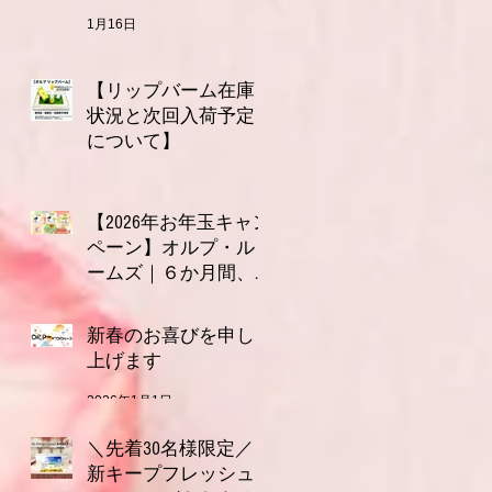
1月16日
【リップバーム在庫
状況と次回入荷予定
について】
1月7日
【2026年お年玉キャン
ペーン】オルプ・ル
ームズ｜６か月間、
連続で使える3,000円
2026年1月1日
分クーポン付きお年
新春のお喜びを申し
玉セット（全６種）
上げます
2026年1月1日
＼先着30名様限定／
新キープフレッシュ