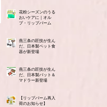
花粉シーズンのうる
おいケアに｜オル
プ・リップバーム
3月14日
燕三条の匠技が生ん
だ、日本製ペット食
器が新登場
2月16日
燕三条の匠技が生ん
だ、日本製バット＆
マドラー新登場
2月10日
【リップバーム再入
荷のお知らせ】