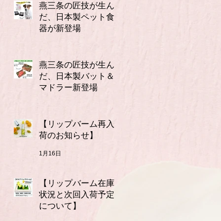
燕三条の匠技が生ん
だ、日本製ペット食
器が新登場
2月16日
燕三条の匠技が生ん
だ、日本製バット＆
マドラー新登場
2月10日
【リップバーム再入
荷のお知らせ】
1月16日
【リップバーム在庫
状況と次回入荷予定
について】