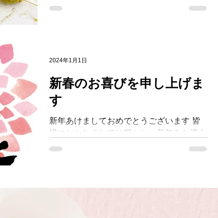
庫が残りわずかとなっております。 在庫
売切れ後の次回の入荷は、２月初旬～２月
下旬となっております。 先着順となって
おりますため、 ご検討中のお客様は、お
早めにご注文くださいませ。​...
2024年1月1日
新春のお喜びを申し上げま
す
新年あけましておめでとうございます 皆
様におかれましては輝かしい新年をお迎え
のこととお喜び申し上げます また 旧年中
は 多大なるご尽力をいただき ありがとう
ございました 本年も 更なるサービスの向
上に努めて参りますので より一層のご支
援...