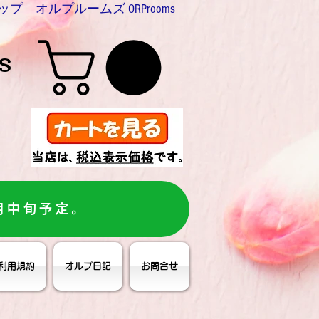
プ オルプルームズ ORProoms
s
月中旬予定。
利用規約
オルプ日記
お問合せ