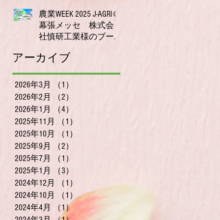
2025年10月23日
装置ORPreader無料体験
農業WEEK 2025 J‑AGRI＠
測定会を開催！
幕張メッセ 株式会
社慎研工業様のブー
スにて、〜唾液でわ
2025年9月11日
アーカイブ
かる体調チェック、
無料で体験いただけ
ます〜
2026年3月
（1）
1件の記事
2026年2月
（2）
2件の記事
2026年1月
（4）
4件の記事
2025年11月
（1）
1件の記事
2025年10月
（1）
1件の記事
2025年9月
（2）
2件の記事
2025年7月
（1）
1件の記事
2025年1月
（3）
3件の記事
2024年12月
（1）
1件の記事
2024年10月
（1）
1件の記事
2024年4月
（1）
1件の記事
2024年3月
（1）
1件の記事