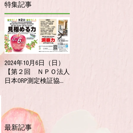
特集記事
2024年10月6日（日）
2023年10月9日（月・
【第２回 ＮＰＯ法人
祝）【第１回 ＮＰ
日本ORP測定検証協会
法人 日本ORP測定検証
酸化還元電位ORP講演
協会 酸化還元電位ORP
会＆展示即売会】チ
講演会＆展示即売会
ケット販売開始！
チケット販売開始！
最新記事