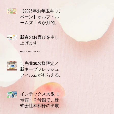
1月7日
【2026年お年玉キャン
ペーン】オルプ・ル
ームズ｜６か月間、
連続で使える3,000円
2026年1月1日
分クーポン付きお年
新春のお喜びを申し
玉セット（全６種）
上げます
2026年1月1日
＼先着30名様限定／
新キープフレッシュ
フィルムがもらえる
キャンペーン実施
2025年11月21日
中！【今だけ2枚プレ
ゼント】
インテックス大阪 １
号館・２号館で、株
式会社幸和様の出展
ブースにて唾液測定